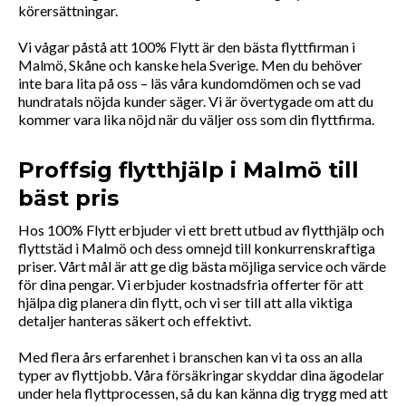
körersättningar.
Vi vågar påstå att 100% Flytt är den bästa flyttfirman i
Malmö, Skåne och kanske hela Sverige. Men du behöver
inte bara lita på oss – läs våra kundomdömen och se vad
hundratals nöjda kunder säger. Vi är övertygade om att du
kommer vara lika nöjd när du väljer oss som din flyttfirma.
Proffsig flytthjälp i Malmö till
bäst pris
Hos 100% Flytt erbjuder vi ett brett utbud av flytthjälp och
flyttstäd i Malmö och dess omnejd till konkurrenskraftiga
priser. Vårt mål är att ge dig bästa möjliga service och värde
för dina pengar. Vi erbjuder kostnadsfria offerter för att
hjälpa dig planera din flytt, och vi ser till att alla viktiga
detaljer hanteras säkert och effektivt.
Med flera års erfarenhet i branschen kan vi ta oss an alla
typer av flyttjobb. Våra försäkringar skyddar dina ägodelar
under hela flyttprocessen, så du kan känna dig trygg med att