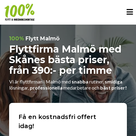
100%
Flytt Malmö
Flyttfirma Malmö med
Skånes bästa priser,
från 390:- per timme
Vi är flyttfirman i Malmö med
snabba
rutiner,
smidiga
lösningar,
professionella
medarbetare och
bäst priser!
Få en kostnadsfri offert
idag!