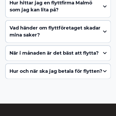
Helsingborg
Lund
Landskrona
Höllviken
Falsterbo
Hur hittar jag en flyttfirma Malmö
Bjärred
Bunkeflostrand
Bårslöv
Dalby
Ekeby
Eslöv
som jag kan lita på?
Furulund
Hittarp
Hjärup
Häljarp
Lomma
Löddeköpinge
Oxie
Påarp
Rydebäck
Tygelsjö
Ödåkra
Trelleborg
Kävlinge
Staffanstorp
Vellinge
Åkarp
kontakta oss
Vad händer om flyttföretaget skadar
mina saker?
När i månaden är det bäst att flytta?
Hur och när ska jag betala för flytten?