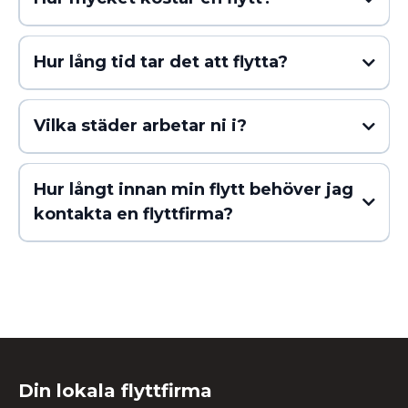
Hur lång tid tar det att flytta?
Vilka städer arbetar ni i?
kontakta oss
Privatflytt
Företagsflytt
Helsingborg
Lund
Landskrona
Höllviken
Falsterbo
Hur långt innan min flytt behöver jag
Bjärred
Bunkeflostrand
Bårslöv
Dalby
Ekeby
Eslöv
kontakta en flyttfirma?
Furulund
Hittarp
Hjärup
Häljarp
Lomma
Löddeköpinge
Oxie
Påarp
Rydebäck
Tygelsjö
Ödåkra
Trelleborg
Kävlinge
Staffanstorp
Vellinge
Åkarp
Din lokala flyttfirma